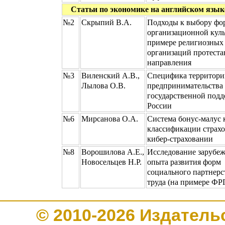
Статьи по экономике на английском языке 
№2
Скрыпий В.А.
Подходы к выбору ф
организационной куль
примере религиозных
организаций протеста
направления
№3
Виленский А.В.,
Специфика территори
Лылова О.В.
предпринимательства 
государственной подд
России
№6
Мирcанова О.А.
Система бонус-малус 
классификации страхо
кибер-страховании
№8
Ворошилова А.Е.,
Исследование зарубе
Новосельцев Н.Р.
опыта развития форм
социального партнерс
труда (на примере ФР
© 2010-2026 Издате