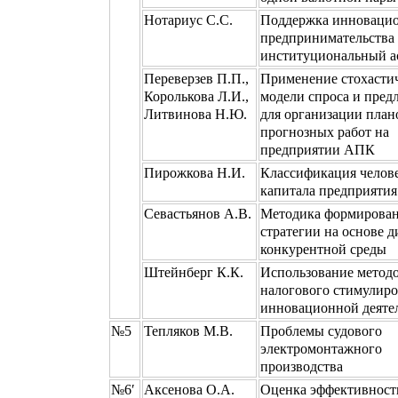
Нотариус С.С.
Поддержка инноваци
предпринимательства 
институциональный а
Переверзев П.П.,
Применение стохасти
Королькова Л.И.,
модели спроса и пред
Литвинова Н.Ю.
для организации план
прогнозных работ на
предприятии АПК
Пирожкова Н.И.
Классификация челов
капитала предприятия
Севастьянов А.В.
Методика формирован
стратегии на основе 
конкурентной среды
Штейнберг К.К.
Использование метод
налогового стимулиро
инновационной деяте
№5
Тепляков М.В.
Проблемы судового
электромонтажного
производства
№6′
Аксенова О.А.
Оценка эффективност