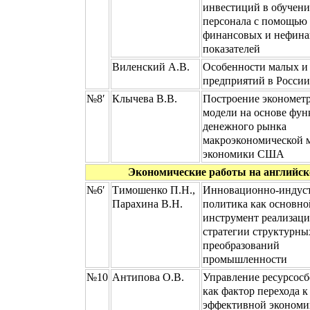
инвестиций в обучени
персонала с помощью
финансовых и нефин
показателей
Виленский А.В.
Особенности малых и
предприятий в России
№8′
Клычева В.В.
Построение экономет
модели на основе фу
денежного рынка
макроэкономической 
экономики США
Экономические работы на английско
№6′
Тимошенко П.Н.,
Инновационно-индуст
Парахина В.Н.
политика как основно
инструмент реализац
стратегии структурны
преобразований
промышленности
№10
Антипова О.В.
Управление ресурсос
как фактор перехода к
эффективной экономи