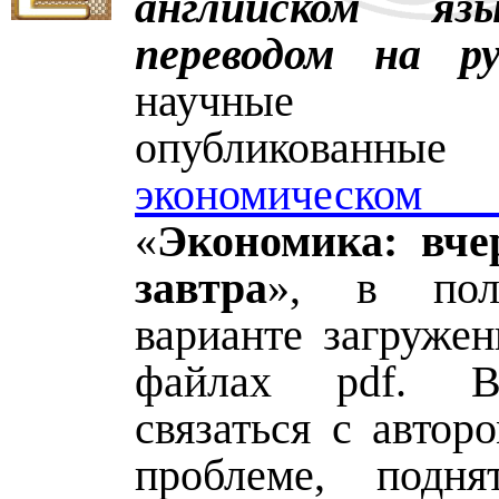
английском я
переводом на ру
научные р
опубликов
экономическо
«
Экономика: вчер
завтра
», в полн
варианте загружен
файлах pdf. 
связаться с автор
проблеме, подн