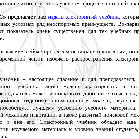
активнее используются в учебном процессе в высшей шко
 предлагает
вам
издать электронный учебник
, котор
нных условиях ряд неоспоримых преимуществ. Во-первы
от показатель очень существенен для тех учебных п
и.
 и кажется сейчас процессом не вполне привычным, но в
временной жизни избежать распространения электрон
чебник – настоящее спасение и для преподавателя, 
онного учебника легко можно адаптировать и опт
еподаватель может использовать дополнительные средс
дийного издания
): анимационные модели, звуковое
 способствует лучшему усвоению учебного материала
й механизм навигации, а также развитый поисковой мех
 но и вне его. Электронный учебник обладает ещ
ции изучаемого материала к уровню знаний студента,
ия.