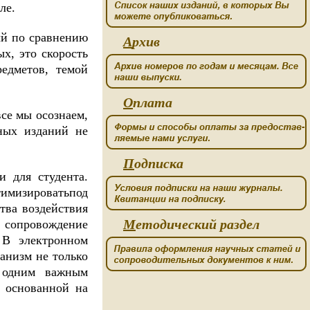
ле.
ый по сравнению
А
рхив
х, это скорость
редметов, темой
О
плата
се мы осознаем,
ных изданий не
П
одписка
и для студента.
имизироватьпод
тва воздействия
М
етодический раздел
 сопровождение
. В электронном
анизм не только
е одним важным
 основанной на