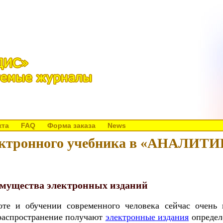
кта
FAQ
Форма заказа
News
лектронного учебника в «АНАЛИТ
мущества электронных изданий
оте и обучении современного человека сейчас очень 
 распространение получают
электронные издания
определ