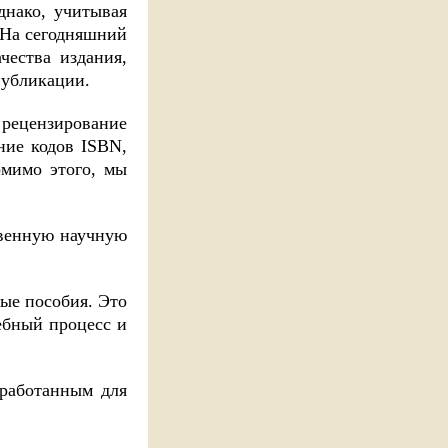
нако, учитывая
 На сегодняшний
чества издания,
публикации.
рецензирование
ние кодов ISBN,
омимо этого, мы
ственную научную
ые пособия. Это
ебный процесс и
зработанным для