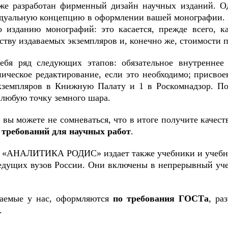
 разработан фирменный дизайн научных изданий. Од
идуальную концепцию в оформлении вашей монографии.
 изданию монографий: это касается, прежде всего, ка
тву издаваемых экземпляров и, конечно же, стоимости 
бя ряд следующих этапов: обязательное внутреннее 
ническое редактирование, если это необходимо; присвое
кземпляров в Книжную Палату и 1 в Роскомнадзор. П
любую точку земного шара.
 вы можете не сомневаться, что в итоге получите каче
х
требований для научных работ
.
тво «АНАЛИТИКА РОДИС» издает также учебники и учебн
ведущих вузов России. Они включены в непрерывный уч
ваемые у нас, оформляются
по требования ГОСТа
, ра
.