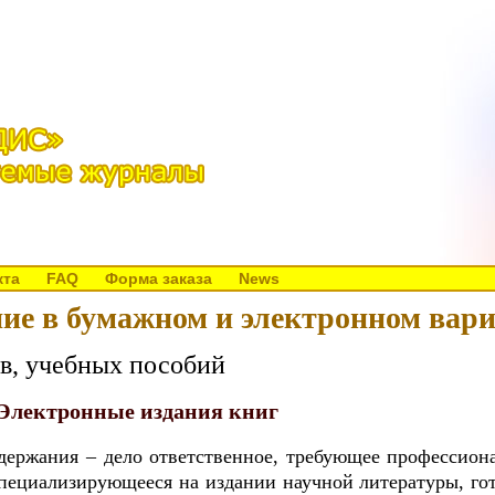
кта
FAQ
Форма заказа
News
ие в бумажном и электронном вар
в, учебных пособий
Электронные издания книг
одержания – дело ответственное, требующее профессиона
циализирующееся на издании научной литературы, гот