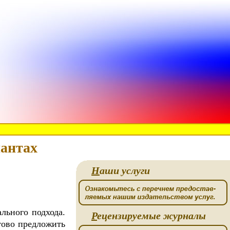
иантах
Н
аши услуги
льного подхода.
Р
ецензируемые журналы
ово предложить