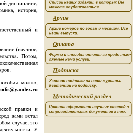
ной дисциплине,
омика, история,
А
рхив
тветственный и
О
плата
ование (научное,
ельства. Потом,
ококачественная
яров.
П
одписка
пособия можно,
arodis@yandex.ru
М
етодический раздел
рской правки и
еред вами встал
бом случае, это
деятельности. У