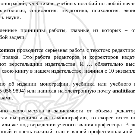
монографий, учебников, учебных пособий по любой науч
литология, социология, педагогика, психология, экон
ч. науки.
еленные принципы работы, главные из которых – о
ой задачи.
кописи
проводится серьезная работа с текстом: редактир
и правка. Это работа редакторов и корректоров издат
яют верстальщики издательства. И … обязательно выс
свою книгу в нашем издательстве, начиная с 10 экземпл
ию об издании монографии, учебника или учебного 
15 056 9894) или написав на электронную почту
analitik
 вами.
чно около месяца в зависимости от объема редакто
Если вы решили издать монографию, то скорее всего п
 или же подтверждении ученого звания профессора. В лю
енный и очень важный этап в вашей профессиональной 