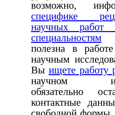
возможно, инф
специфике реце
научных работ
специальностям
б
полезна в работ
научным исследов
Вы
ищете работу 
научном изда
обязательно ост
контактные данн
свободной формы.