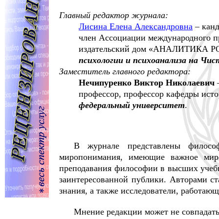
Главный редактор журнала:
Лисина Елена Александровна
– канд
член Ассоциации международного пр
издательский дом «АНАЛИТИКА РО
психологии и психоанализа на Чис
Заместитель главного редактора:
Нечипуренко Виктор Николаевич
–
профессор, профессор кафедры исто
федеральный университет
.
В журнале представлены философ
миропонимания, имеющие важное миров
преподавания философии в высших учебн
заинтересованной публики. Авторами с
знания, а также исследователи, работаю
Мнение редакции может не совпадать