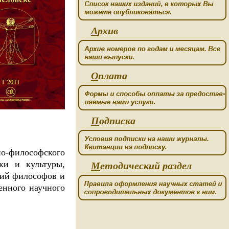
А
рхив
О
плата
П
одписка
о-философского
ки и культуры,
М
етодический раздел
рий философов и
енного научного