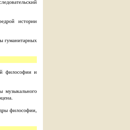
ледовательский
федрой истории
ры гуманитарных
ой философии и
ы музыкального
рцена.
едры философии,