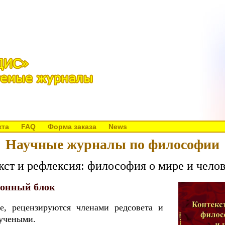
кта
FAQ
Форма заказа
News
Научные журналы по философии
ст и рефлексия: философия о мире и чело
онный блок
е, рецензируются членами редсовета и
 учеными.