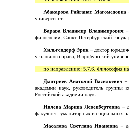
Абакарова Райганат Магомедовна
–
университет.
Варава Владимир Владимирович
– 
философии, Санкт-Петербургский госуда
Хильгендорф Эрик
– доктор юридиче
уголовного права, Вюрцбургский универ
по направлению: 5.7.6. Философия н
Дмитриев Анатолий Васильевич
– 
академии наук, руководитель группы 
Российской академии наук.
Ивлева Марина Левенбертовна
– д
факультет гуманитарных и социальных на
Масалова Светлана Ивановна
– до