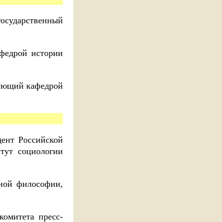
государственный
федрой истории
дующий кафедрой
дент Российской
тут социологии
ьной философии,
комитета пресс-