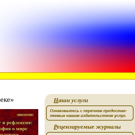
веке»
Н
аши услуги
Р
ецензируемые журналы