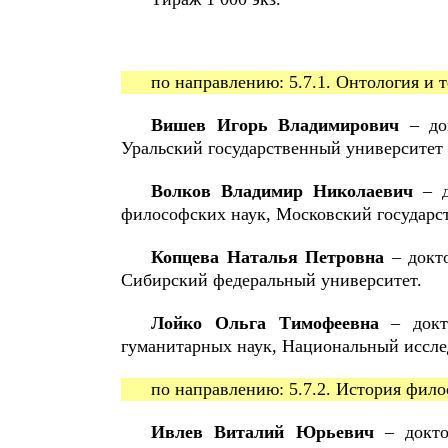
по направлению: 5.7.1. Онтология и 
Вишев Игорь Владимирович
– док
Уральский государственный университет 
Волков Владимир Николаевич
– д
философских наук, Московский государс
Копцева Наталья Петровна
– докто
Сибирский федеральный университет.
Лойко Ольга Тимофеевна
– докто
гуманитарных наук, Национальный иссле
по направлению: 5.7.2. История фил
Ивлев Виталий Юрьевич
– докто