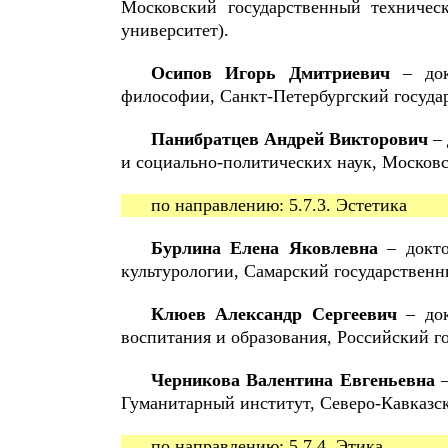
Московский государственный техничес
университет).
Осипов Игорь Дмитриевич
– док
философии, Санкт-Петербургский госуда
Панибратцев Андрей Викторович
– 
и социально-политических наук, Москов
по направлению: 5.7.3. Эстетика
Бурлина Елена Яковлевна
– докто
культурологии, Самарский государствен
Клюев Александр Сергеевич
– док
воспитания и образования, Российский г
Черникова Валентина Евгеньевна
–
Гуманитарный институт, Северо-Кавказс
по направлению: 5.7.4. Этика