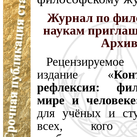
Журнал по фил
наукам приглаш
Архи
Рецензируемо
издание «
Ко
рефлексия: фи
мире и человеке
для учёных и сту
всех, кого и