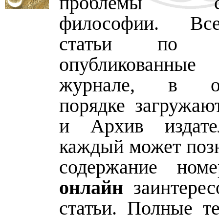
проблемы сов
философии. Вс
статьи по фи
опубликованны
журнале, в об
порядке загружа
и Архив издател
каждый может позн
содержание ном
онлайн
заинтерес
статьи. Полные те