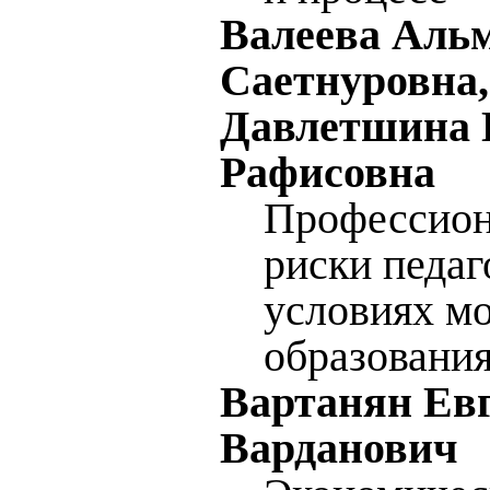
Валеева Аль
Саетнуровна,
Давлетшина 
Рафисовна
Профессио
риски педаг
условиях м
образовани
Вартанян Ев
Варданович