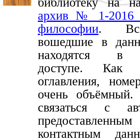
библиотеку на н
архив № 1-2016 
философии
. Все
вошедшие в данн
находятся в 
доступе. Как
оглавления, номе
очень объёмный.
связаться с а
предоставле
контактным дан