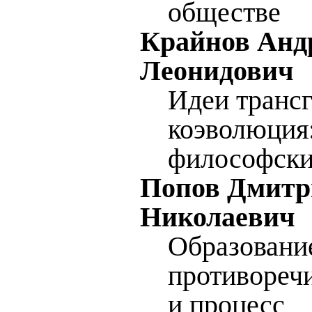
обществе
Крайнов Анд
Леонидович
Идеи транс
коэволюция:
философски
Попов Дмитр
Николаевич
Образовани
противореч
и процесс