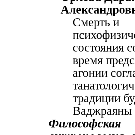
Александров
Смерть и
психофизич
состояния с
время пред
агонии согл
танатологич
традиции б
Ваджраяны
Философская