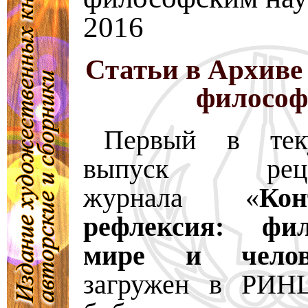
2016
Статьи в Архиве
филосо
Первый в тек
выпуск рецен
журнала «
Ко
рефлексия: фи
мире и челов
загружен в РИН