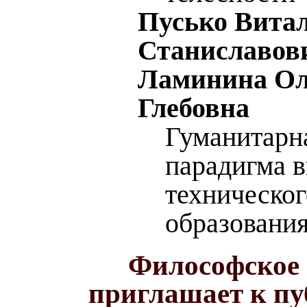
Пусько Вита
Станиславов
Ламинина Ол
Глебовна
Гуманитарн
парадигма 
техническог
образовани
Философское 
приглашает к п