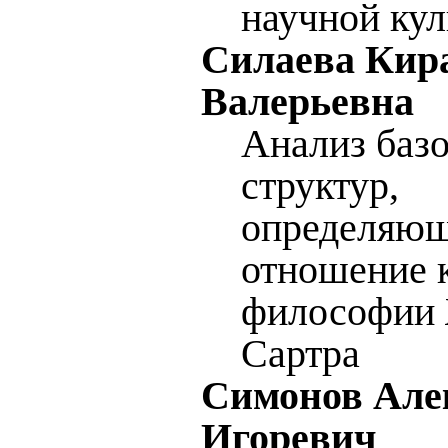
научной ку
Силаева Кир
Валерьевна
Анализ баз
структур,
определяю
отношение 
философии
Сартра
Симонов Але
Игоревич