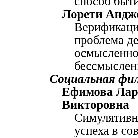
способ быт
Лорети Андж
Верификаци
проблема д
осмысленно
бессмыслен
Социальная фи
Ефимова Лар
Викторовна
Симулятивн
успеха в со