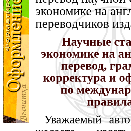
экономике на анг
переводчиков изд
Научные ста
экономике на а
перевод, гр
корректура и о
по междуна
правил
Уважаемый авто