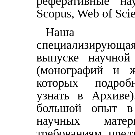
реферативные на
Scopus, Web of Sci
Наша ком
специализиру
выпуске научной
(монографий и ж
которых подро
узнать в Архиве)
большой опыт в 
научных мате
требованиям, пред