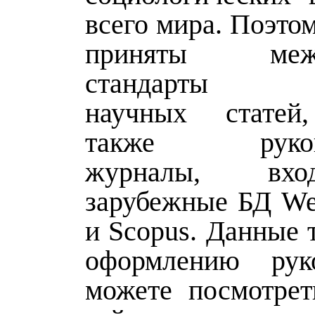
всего мира. Поэто
приняты межд
стандарты оф
научных статей
также руково
журналы, вх
зарубежные БД Web
и Scopus. Данные 
оформлению ру
можете посмотре