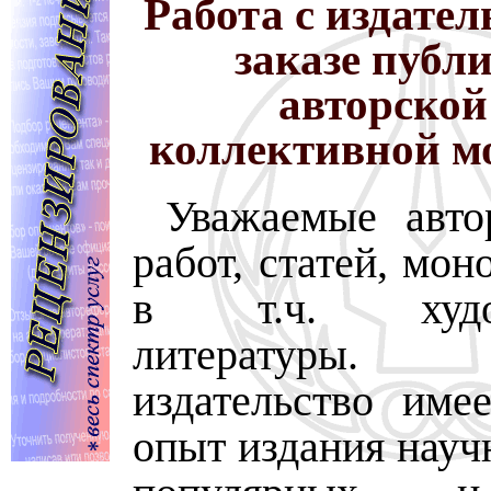
Работа с издате
заказе публ
авторской
коллективной м
Уважаемые авто
работ, статей, мон
в т.ч. худож
литератур
издательство име
опыт издания науч