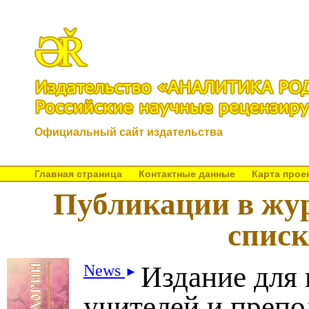
Официальный сайт издательства
Главная страница
Контактные данные
Карта прое
Публикации в жур
спис
Издание для 
News
►
учителей и препо