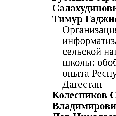
Салахудинови
Тимур Гаджи
Организаци
информатиз
сельской н
школы: обо
опыта Респ
Дагестан
Колесников 
Владимирови