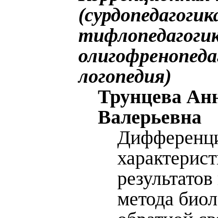
(сурдопедагогик
тифлопедагогик
олигофренопеда
логопедия)
Трунцева Ан
Валерьевна
Дифференц
характерист
результатов
метода био