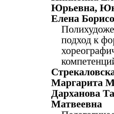
Юрьевна, Юн
Елена Борис
Полихудоже
подход к ф
хореографи
компетенци
Стрекаловск
Маргарита М
Дарханова Т
Матвеевна