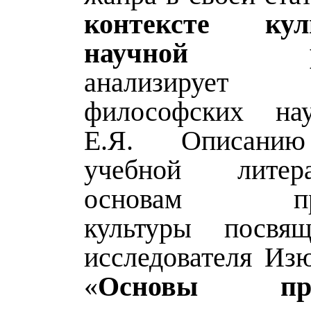
контексте ку
научной ре
анализируе
философских на
Е.Я. Описанию
учебной лите
основам прав
культуры посвящ
исследователя Изю
«
Основы прав