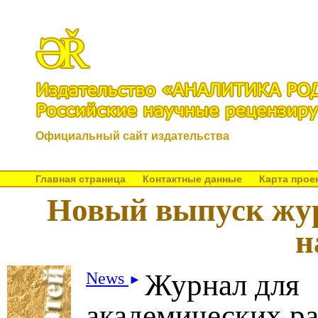
Официальный сайт издательства
Главная страница
Контактные данные
Карта прое
Новый выпуск жу
н
Журнал для
News
►
академических ра