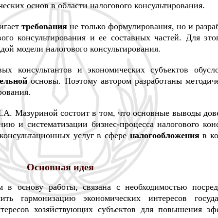
еских основ в области налогового консультирования.
вигает
требования
не только формулирования, но и разра
вого консультирования и ее составных частей. Для эт
дой модели налогового консультирования.
ых консультантов и экономических субъектов обусло
тельной
основы. Поэтому автором разработаны методич
рования.
.А. Мазуриной состоит в том, что основные выводы дов
ию и систематизации бизнес-процесса налогового кон
консультационных услуг в сфере
налогообложения
в ко
Основная идея
м в основу работы, связана с необходимостью посред
чить гармонизацию экономических интересов госуд
тересов хозяйствующих субъектов для повышения эф