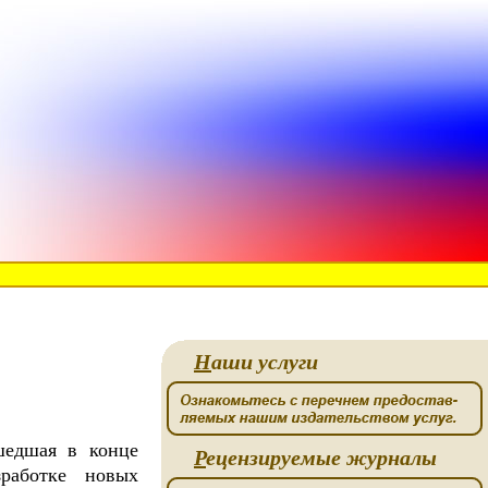
Н
аши услуги
шедшая в конце
Р
ецензируемые журналы
работке новых