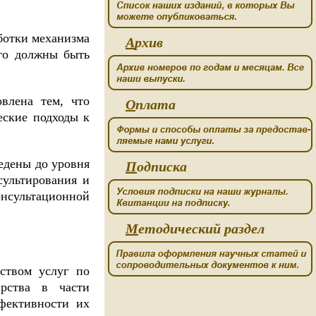
ботки механизма
А
рхив
ого должны быть
влена тем, что
О
плата
еские подходы к
едены до уровня
П
одписка
сультирования и
нсультационной
М
етодический раздел
ством услуг по
арства в части
фективности их