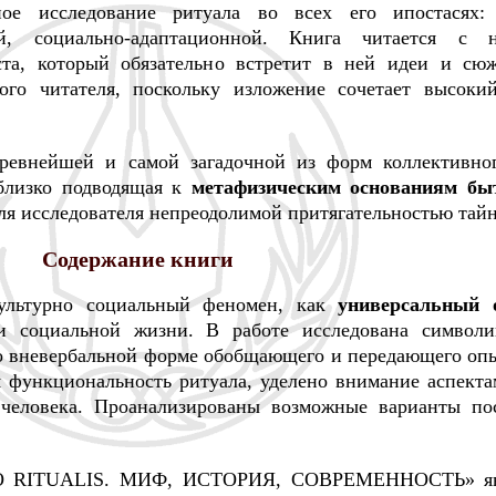
ое исследование ритуала во всех его ипостасях: 
кой, социально-адаптационной. Книга читается с 
ста, который обязательно встретит в ней идеи и сю
ого читателя, поскольку изложение сочетает высокий
ревнейшей и самой загадочной из форм коллективног
 близко подводящая к
метафизическим основаниям бы
ля исследователя непреодолимой притягательностью тай
Содержание книги
культурно социальный феномен, как
универсальный 
 социальной жизни. В работе исследована символи
во вневербальной форме обобщающего и передающего опы
я функциональность ритуала, уделено внимание аспекта
 человека. Проанализированы возможные варианты по
MO RITUALIS. МИФ, ИСТОРИЯ, СОВРЕМЕННОСТЬ» явл