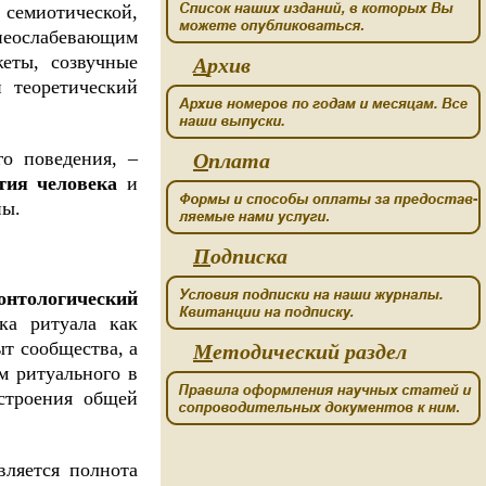
семиотической,
неослабевающим
жеты, созвучные
А
рхив
 теоретический
о поведения, –
О
плата
тия человека
и
ны.
П
одписка
онтологический
ка ритуала как
т сообщества, а
М
етодический раздел
м ритуального в
строения общей
яется полнота