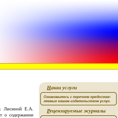
Н
аши услуги
 Лисиной Е.А.
Р
ецензируемые журналы
 о содержании