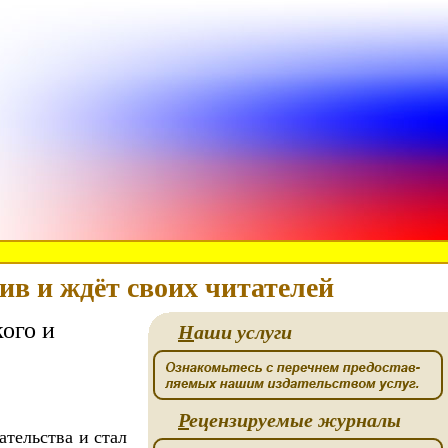
в и ждёт своих читателей
ого и
Н
аши услуги
Р
ецензируемые журналы
ательства и стал