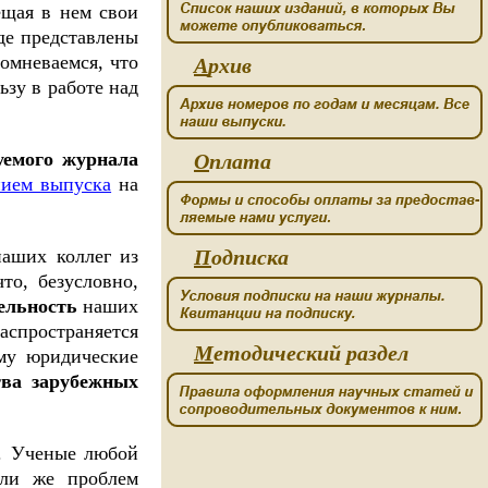
ещая в нем свои
де представлены
омневаемся, что
А
рхив
зу в работе над
уемого журнала
О
плата
нием выпуска
на
наших коллег из
П
одписка
то, безусловно,
ельность
наших
аспространяется
М
етодический раздел
му юридические
тва зарубежных
. Ученые любой
или же проблем