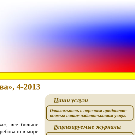
а», 4-2013
Н
аши услуги
а», все больше
Р
ецензируемые журналы
требовано в мире