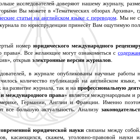
больше исследователей доверяют нашему журналу, разм
оторыми Вы можете в «Тематических обзорах Архива», г
еские статьи на английском языке с переводом
. Мы не с
журнала по юриспруденции принесёт Вам ощутимую поль
вертый номер
юридического международного рецензир
о права». Все желающие могут ознакомиться с
содержа
хив», открыв
электронные версии журналов
.
дователей, в журнале опубликованы научные работы 
чилось количество публикаций на английском языке, ч
 на развитие журнала, так и на
профессиональную деят
 и международного права
» является международным и р
Америке, Германии, Англии и Франции. Именно поэто
ют все большую актуальность. Анализу
законодательс
современной юридической науки
связаны между собой
ов, касающихся, скажем, уголовно-правовой науки 