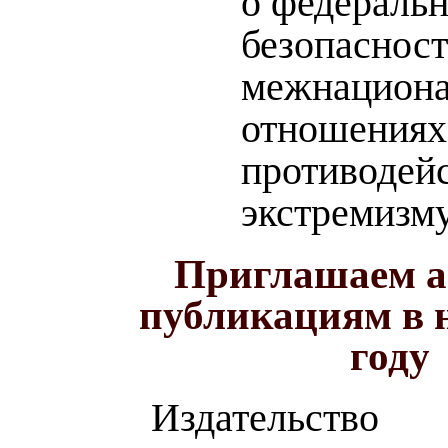
о федераль
безопасност
межнацион
отношениях
противодей
экстремизм
Приглашаем а
публикациям в 
году
Издательство п