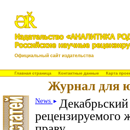
Официальный сайт издательства
Главная страница
Контактные данные
Карта прое
Журнал для ю
Декабрьский
News
►
рецензируемого 
праву