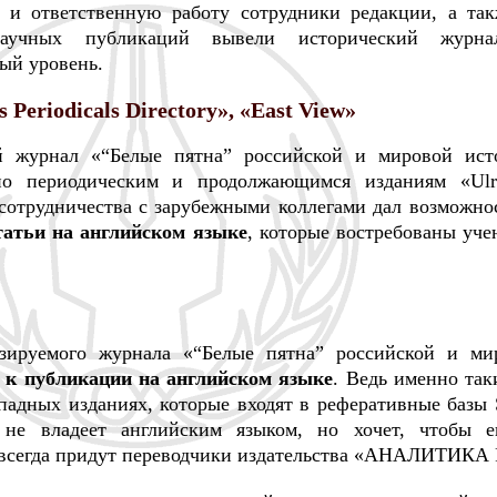
 и ответственную работу сотрудники редакции, а так
научных публикаций вывели исторический журнал
й уровень.
s Periodicals Directory», «East View»
й журнал «“Белые пятна” российской и мировой ист
 периодическим и продолжающимся изданиям «Ulrich
 сотрудничества с зарубежными коллегами дал возможнос
татьи на английском языке
, которые востребованы уч
зируемого журнала «“Белые пятна” российской и ми
е к публикации на английском языке
. Ведь именно так
адных изданиях, которые входят в реферативные базы 
 не владеет английским языком, но хочет, чтобы е
ь всегда придут переводчики издательства «АНАЛИТИКА