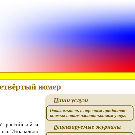
четвёртый номер
Н
аши услуги
” российской и
Р
ецензируемые журналы
ала. Изначально