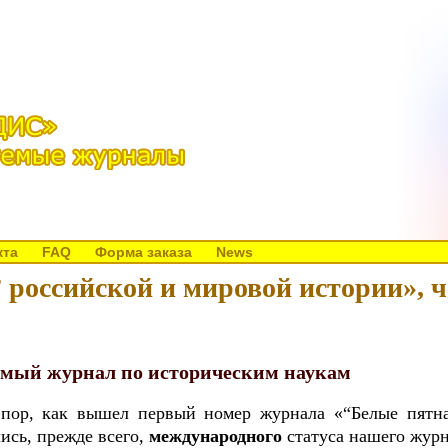
кта
FAQ
Форма заказа
News
 российской и мировой истории», 
емый журнал по историческим наукам
пор, как вышел первый номер журнала «“Белые пятна
ись, прежде всего,
международного
статуса нашего журн