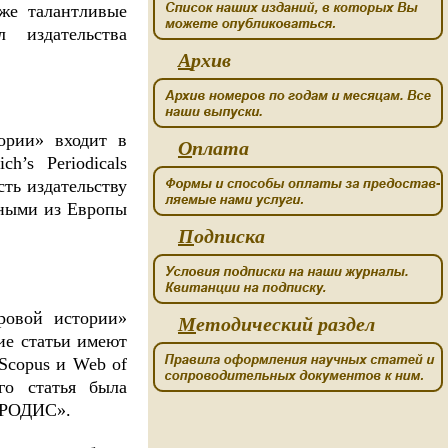
же талантливые
 издательства
А
рхив
ории» входит в
О
плата
’s Periodicals
ть издательству
еными из Европы
П
одписка
ровой истории»
М
етодический раздел
ие статьи имеют
Scopus и Web of
го статья была
 РОДИС».