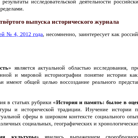
результаты исследовательской деятельности российс
пределами.
твёртого выпуска исторического журнала
ей № 4, 2012 года
, несомненно, заинтересует как росси
сть
» является актуальной областью исследования, п
нной и мировой историографии понятие истории как
ьи имеют общей целью воссоздание реального предст
я в статьях рубрики «
История и память: былое в оце
туры и исторической традиции. Изучение истории п
туальной сферы в широком контексте социального опыт
азличных социальных, географических и хронологических
ия культуры
» явились выражением своеобразног