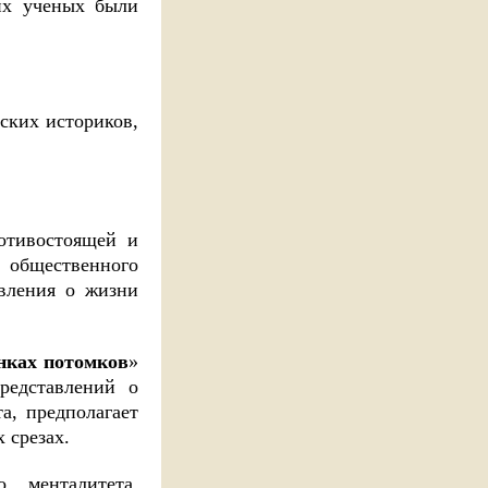
ких ученых были
йских историков,
ротивостоящей и
 общественного
авления о жизни
нках потомков
»
редставлений о
а, предполагает
 срезах.
о менталитета,