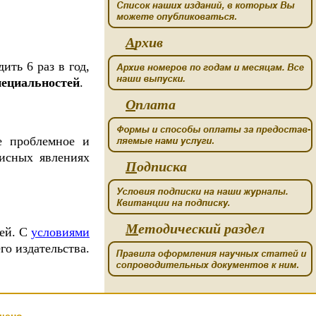
А
рхив
ть 6 раз в год,
пециальностей
.
О
плата
е проблемное и
зисных явлениях
П
одписка
М
етодический раздел
тей. С
условиями
го издательства.