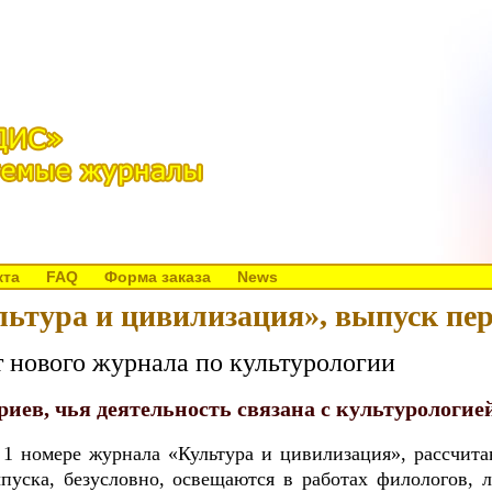
кта
FAQ
Форма заказа
News
льтура и цивилизация», выпуск пе
т нового журнала по культурологии
иев, чья деятельность связана с культурологие
 1 номере журнала «Культура и цивилизация», рассчита
пуска, безусловно, освещаются в работах филологов, л