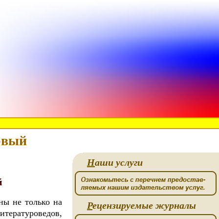
рвый
Н
аши услуги
й
ны не только на
Р
ецензируемые журналы
итературоведов,