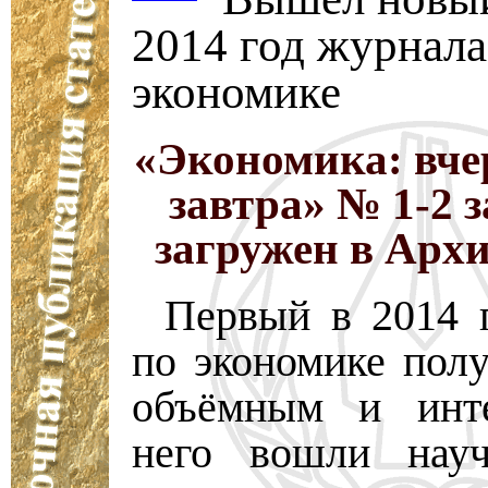
2014 год журнала
экономике
«Экономика: вчер
завтра» № 1-2 з
загружен в Арх
Первый в 2014 
по экономике полу
объёмным и инт
него вошли науч