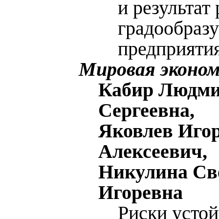
и результат
градообраз
предприяти
Мировая эконо
Кабир Людм
Сергеевна,
Яковлев Иго
Алексеевич,
Никулина Св
Игоревна
Риски усто