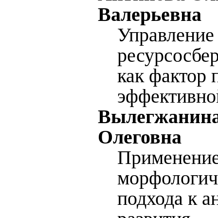
Валерьевна
Управление
ресурсосбе
как фактор 
эффективно
Вылегжанина
Олеговна
Применени
морфологич
подхода к а