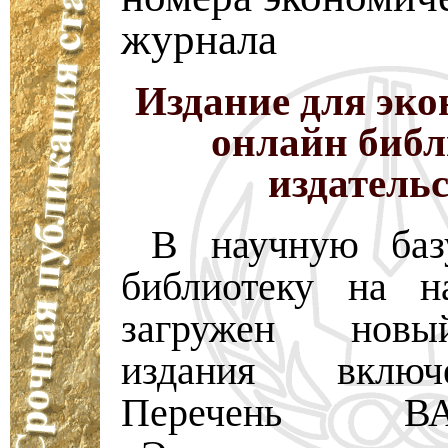
журнала
Издание для эко
онлайн библ
издатель
В научную ба
библиотеку на н
загружен нов
издания вклю
Перечень 