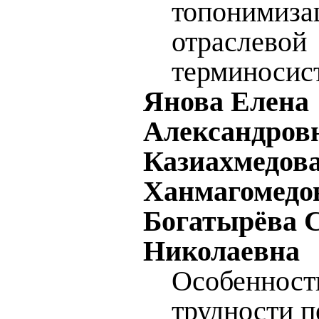
топонимиза
отраслевой
терминосис
Янова Елена
Александровн
Казиахмедов
Ханмагомедо
Богатырёва 
Николаевна
Особенност
трудности п