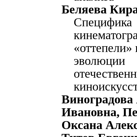
Беляева Кира
Специфика
кинематогр
«оттепели» 
эволюции
отечественн
киноискусс
Виноградова
Ивановна, П
Оксана Алекс