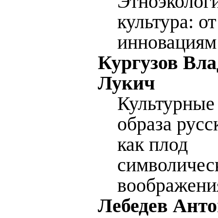
Этноэколог
культура: о
инновациям
Кургузов Вл
Лукич
Культурные
образа русс
как плод
символичес
воображени
Лебедев Ант