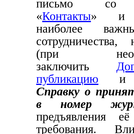
письмо со 
«
Контакты
» и о
наиболее важн
сотрудничества, 
(при необхо
заключить
До
публикацию
и з
Справку о приня
в номер журн
предъявления е
требования. Вл