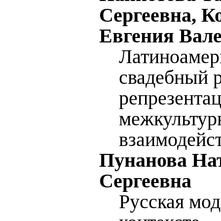
Сергеевна, К
Евгения Вал
Латиноамер
свадебный р
репрезента
межкультур
взаимодейс
Пунанова На
Сергеевна
Русская мод