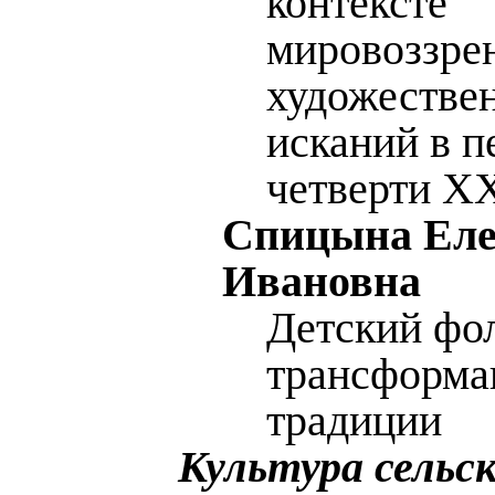
контексте
мировоззре
художестве
исканий в п
четверти ХХ
Спицына Ел
Ивановна
Детский фо
трансформа
традиции
Культура сельс