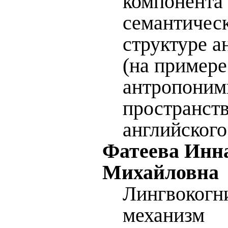
компонента
семантичес
структуре 
(на примере
антропоним
пространст
английского
Фатеева Инн
Михайловна
Лингвокогн
механизм