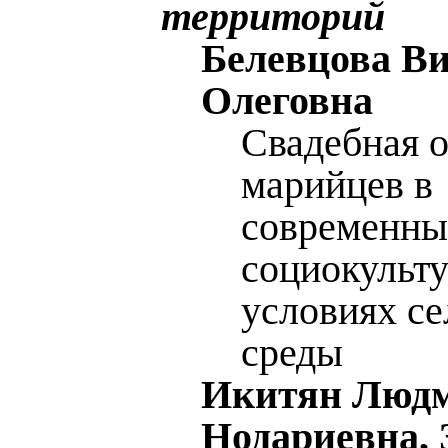
территорий
Белевцова В
Олеговна
Свадебная 
марийцев в
современны
социокульт
условиях се
среды
Икитян Люд
Нодариевна,