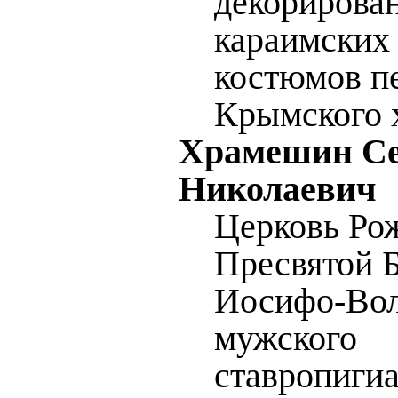
декорирова
караимских
костюмов п
Крымского 
Храмешин Се
Николаевич
Церковь Ро
Пресвятой 
Иосифо-Вол
мужского
ставропиги