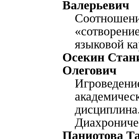
Валерьевич
Соотношени
«сотворение
языковой к
Осекин Стан
Олегович
Игроведени
академичес
дисциплина
Диахрониче
Паниотова Т