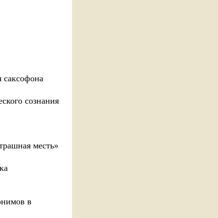
я саксофона
ского сознания
Страшная месть»
ка
онимов в