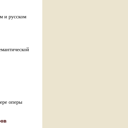
м и русском
емантической
мере оперы
ров