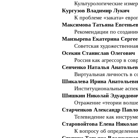
Культурологические изме
Кургузов Владимир Лукич
К проблеме «заката» евро
Максимова Татьяна Евгенье
Рекомендации по создани
Манзырева Екатерина Сергее
Советская художественная
Осекин Станислав Олегович
Россия как агрессор в со
Сенченко Наталья Анатольев
Виртуальная личность в с
Шикалева Ирина Анатольевн
Институциональные аспек
Шишкин Николай Эдуардови
Отражение «теории волшеб
Старченков Александр Павл
Телевидение как инструм
Старовойтова Елена Николае
К вопросу об определении