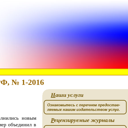
Ф, № 1-2016
Н
аши услуги
олнились новым
Р
ецензируемые журналы
мер объединил в