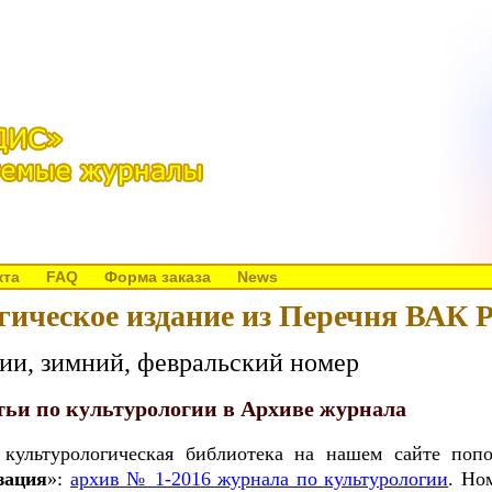
кта
FAQ
Форма заказа
News
гическое издание из Перечня ВАК Р
ии, зимний, февральский номер
тьи по культурологии в Архиве журнала
культурологическая библиотека на нашем сайте поп
зация
»:
архив № 1-2016 журнала по культурологии
. Но