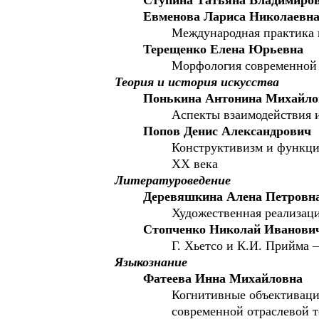
Ступина Татьяна Владимиров
Евменова Лариса Николаевн
Международная практика 
Терещенко Елена Юрьевна
Морфология современной 
Теория и история искусства
Понькина Антонина Михайло
Аспекты взаимодействия 
Попов Денис Александрович
Конструктивизм и функци
XX века
Литературоведение
Деревяшкина Алена Петровн
Художественная реализаци
Стопченко Николай Иванови
Г. Хьетсо и К.И. Прийма 
Языкознание
Фатеева Инна Михайловна
Когнитивные объективаци
современной отраслевой 