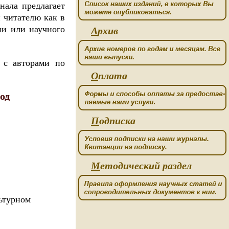
нала предлагает
 читателю как в
ии или научного
А
рхив
 с авторами по
О
плата
од
П
одписка
М
етодический раздел
ьтурном