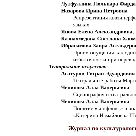
Лутфуллина Гюльнара Фирда
Назарова Ирина Петровна
Репрезентация квазиперфе
языках
Янова Елена Александровна,
Казиахмедова Светлана Ханм
Ибрагимова Заира Асельдеро
Прием опущения как один
избыточности при перевод
Театральное искусство
Асатуров Тигран Эдуардович
Театральные работы Марти
Чепинога Алла Валерьевна
Сценография и театрально
Чепинога Алла Валерьевна
Понятие «конфликт» в ана
«Катерина Измайлова» Шо
Журнал по культуролог