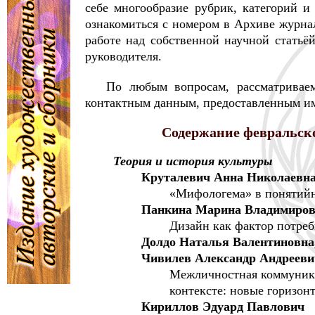
себе многообразие рубрик, категорий и
ознакомиться с номером в Архиве журнал
работе над собственной научной статьё
руководителя.
По любым вопросам, рассматриваем
контактным данным, предоставленным им
Содержание февральско
Теория и история культуры
Круталевич Анна Николаевн
«Мифологема» в понятийн
Панкина Марина Владимиро
Дизайн как фактор потреб
Долдо Наталья Валентиновна
Чивилев Александр Андрееви
Межличностная коммуника
контексте: новые горизон
Кириллов Эдуард Павлович