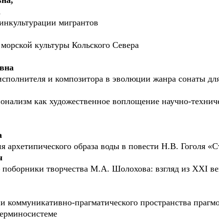
на,
а
инкультурации мигрантов
морской культуры Кольского Севера
вна
исполнителя и композитора в эволюции жанра сонаты дл
онализм как художественное воплощение научно-техниче
а
я архетипического образа воды в повести Н.В. Гоголя «
ч
– поборники творчества М.А. Шолохова: взгляд из XXI ве
и коммуникативно-прагматического пространства прагм
терминосистеме