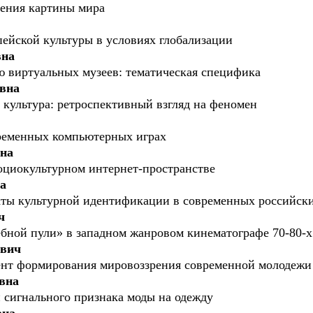
рения картины мира
пейской культуры в условиях глобализации
вна
ю виртуальных музеев: тематическая специфика
вна
 культура: ретроспективный взгляд на феномен
временных компьютерных играх
на
оциокультурном интернет-пространстве
а
ты культурной идентификации в современных российски
ч
ной пули» в западном жанровом кинематографе 70-80-х 
ович
ент формирования мировоззрения современной молодежи
вна
 сигнального признака моды на одежду