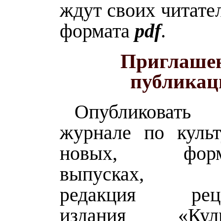
ждут своих читате
формата
pdf
.
Приглашен
публикац
Опубликовать
журнале по культ
новых, форми
выпусках, пр
редакция реце
издания «Ку