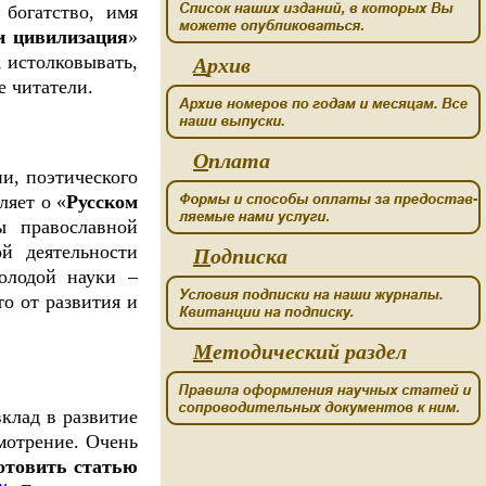
 богатство, имя
и цивилизация
»
 истолковывать,
А
рхив
е читатели.
О
плата
и, поэтического
ляет о «
Русском
ы православной
й деятельности
П
одписка
олодой науки –
то от развития и
М
етодический раздел
вклад в развитие
мотрение. Очень
отовить статью