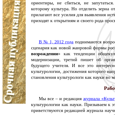
ориентиры, не сбиться, не запутаться
которому культура. Но отделить зерна о
прилагают все усилия для выявления ист
приходят к открытиям и своего рода про
В № 1, 2012 года
поднимаются вопро
сценария как новой жанровой формы рос
возрождении
» как тенденции общекул
модернизации, третий пишет об орган
будущего учителя. И все это интерес
культурологии, достижения которого нап
становления культурологи как науки во м
Рабо
Мы все – и редакция
журнала «Культ
культурологии как науки. Призываем к э
приветствуются редакцией журнала науч