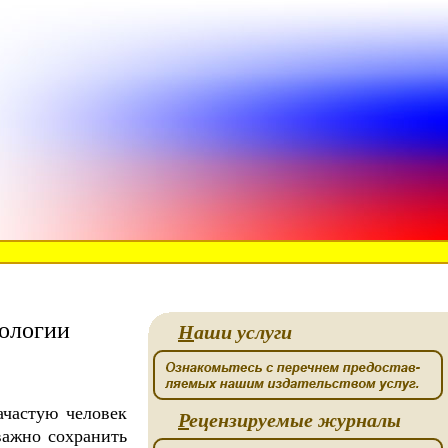
рологии
Н
аши услуги
ачастую человек
Р
ецензируемые журналы
важно сохранить