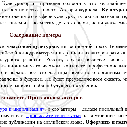
. Культуролоргия призвана сохранить это величайшее
т плевел не всегда просто. Авторы журнала «
Культура 
инно значимого в сфере культуры, пытаются размышлять,
светлением и… всем этим делятся с вами, наши уважаемы
Содержание номера
сы «
массовой культуры
», миграционной прозы Германи
сийской кинодраматургии и др. Один из авторов размыш
ьтурного развития России, другой исследует аспект
изационно-педагогическом контексте профессионально
но и важно, все это частицы целостного организма м
равлены в будущее. Не будет преувеличением сказать, ч
ногом зависит и облик будущего поколения.
та вместе. Приглашаем авторов
ура и цивилизация»
, и его авторы – делаем посильный 
тому и вас.
Присылайте свои статьи
на внутреннее расс
ные публикации на английском языке.
Оформить и подг