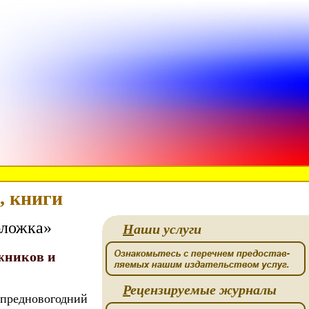
, книги
бложка»
Н
аши услуги
ожников и
Р
ецензируемые журналы
 предновогодний