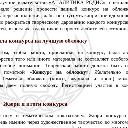
Научное издательство «АНАЛИТИКА РОДИС», специал
иняло решение провести данный конкурс на облож
манере исполнения, дабы не спугнуть капризное вдохнов
но раскрыться творческому дарованию каждого конкурса
тей, взрослых, художников и просто любителей фотошопа
ла конкурса на лучшую обложку
том, чтобы работа, присланная на конкурс, была ав
рство того или иного материала не составляет особого
 особое внимание. Творческая работа должна быть о
пометкой «
Конкурс на обложку
». Желательно о
. Тематика обложки (книги, журнала и проч.) мо
мы даем полную свободу. Регистрацией участия в ко
Жюри и итоги конкурса
стным и тематическим показателям. Жюри конкурса 
едь именно через художественное творчество во многом