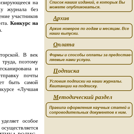
изирующееся на
ку журнала без
ение участников
А
рхив
нта.
Конкурс на
.
О
плата
торской. В век
 труда, поэтому
тсканирована и
П
одписка
тправку почты
жет быть самой
нкурсе «Лучшая
М
етодический раздел
уделяет особое
 осуществляется