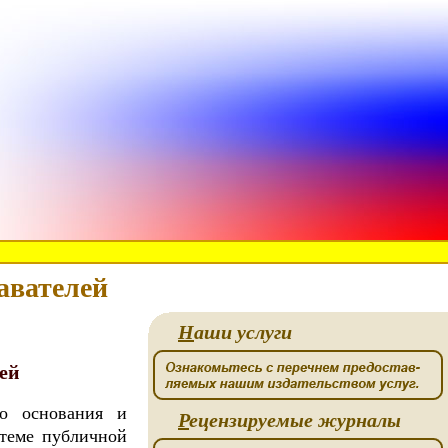
авателей
Н
аши услуги
ей
го основания и
Р
ецензируемые журналы
стеме публичной