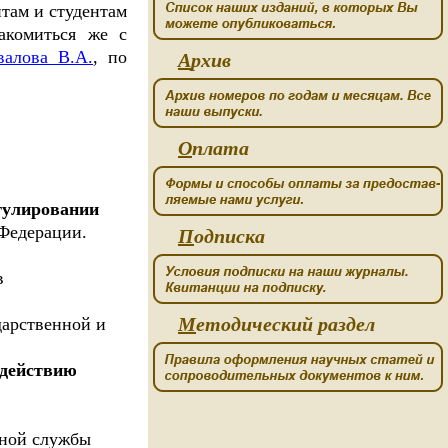
там и студентам
акомиться же с
валова В.А.
, по
А
рхив
О
плата
гулировании
 Федерации.
П
одписка
в
М
етодический раздел
дарственной и
одействию
чной службы