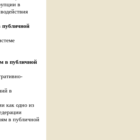
рупции в
иводействия
в публичной
истеме
м в публичной
тративно-
ний в
и как одно из
едерации
иям в публичной