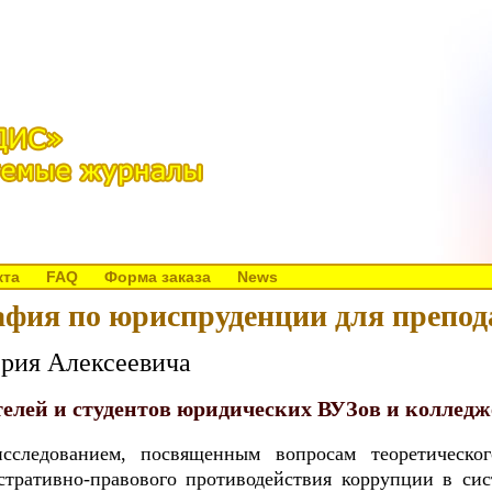
кта
FAQ
Форма заказа
News
фия по юриспруденции для препод
рия Алексеевича
телей и студентов юридических ВУЗов и колледж
сследованием, посвященным вопросам теоретическо
истративно-правового противодействия коррупции в си