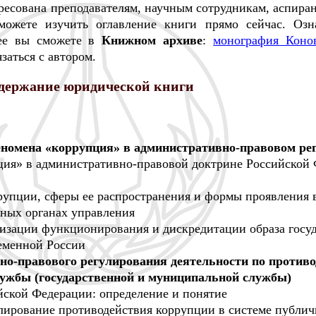
есована преподавателям, научным сотрудникам, аспиран
ожете изучить оглавление книги прямо сейчас. Озн
ее вы сможете в
Книжном архиве
:
монография Коно
заться с автором.
держание юридической книги
феномена «коррупция» в административно-правовом ре
пция» в административно-правовой доктрине Российской
ррупции, сферы ее распространения и формы проявления 
ных органах управления
илизации функционирования и дискредитации образа госу
еменной России
но-правового регулирования деятельности по против
лужбы (государственной и муниципальной службы)
йской Федерации: определение и понятие
улирование противодействия коррупции в системе публи