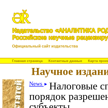
Официальный сайт издательства
Главная страница
Контактные данные
Карта прое
Научное издан
Налоговые с
News
►
порядок разреше
субъекты