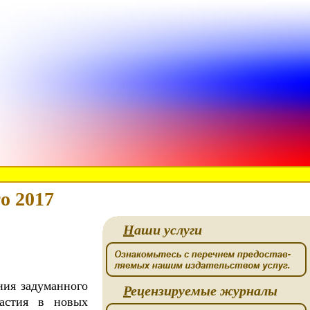
о 2017
Н
аши услуги
ния задуманного
Р
ецензируемые журналы
астия в новых