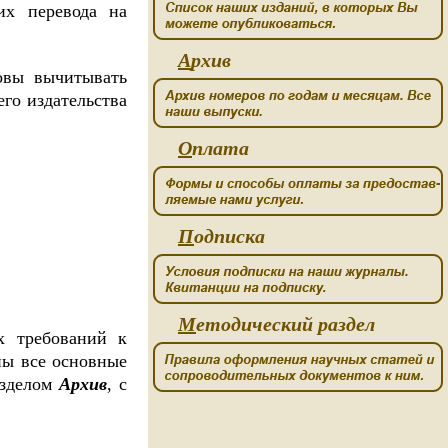
их перевода на
А
рхив
овы вычитывать
его издательства
О
плата
П
одписка
М
етодический раздел
х требований к
ны все основные
азделом
Архив
, с