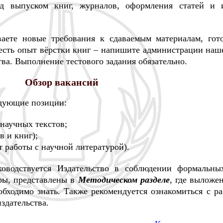
ад выпуском книг, журналов, оформления статей и 
ваете новые требования к сдаваемым материалам, гот
с есть опыт вёрстки книг – напишите администрации наш
ва. Выполнение тестового задания обязательно.
Обзор вакансий
едующие позиции:
научных текстов;
в и книг);
т работы с научной литературой).
оводствуется Издательство в соблюдении формальны
ры, представлены в
Методическом разделе
, где выложе
обходимо знать. Также рекомендуется ознакомиться с р
здательства.