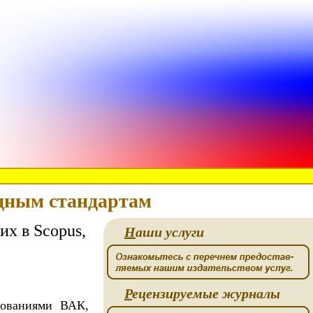
одным стандартам
их в Scopus,
Н
аши услуги
Р
ецензируемые журналы
бованиями ВАК,