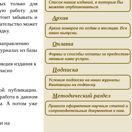
ных только для
ую работу для
тоит забывать и
А
рхив
ательство может
дку.
 направлению
О
плата
урналах из базы
акция издания к
П
одписка
ласно
ой публикации.
М
етодический раздел
работа в данном
ом. А потом уже
ти на