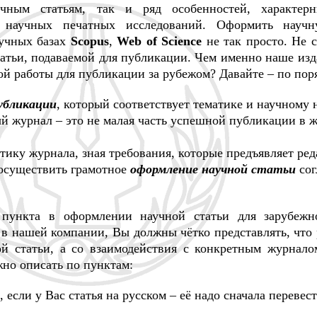
чным статьям, так и ряд особенностей, характер
 научных печатных исследований. Оформить научн
аучных базах
Scopus
,
Web of Science
не так просто. Не с
атьи, подаваемой для публикации. Чем именно наше изд
й работы для публикации за рубежом? Давайте – по поря
убликации
, который соответствует тематике и научному
й журнал – это не малая часть успешной публикации в ж
ику журнала, зная требования, которые предъявляет ред
 осуществить грамотное
оформление научной статьи
сог
пункта в оформлении научной статьи для зарубежн
в нашей компании, Вы должны чётко представлять, что 
ой статьи, а со взаимодействия с конкретным журнал
но описать по пунктам:
, если у Вас статья на русском – её надо сначала перевес