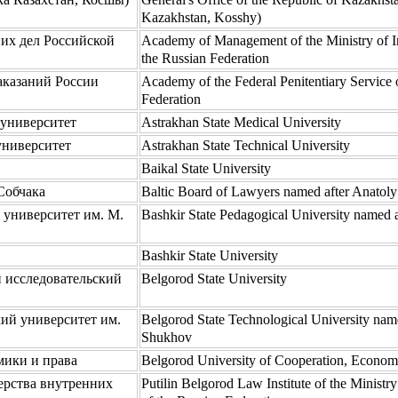
Kazakhstan, Kosshy)
их дел Российской
Academy of Management of the Ministry of Int
the Russian Federation
аказаний России
Academy of the Federal Penitentiary Service 
Federation
университет
Astrakhan State Medical University
университет
Astrakhan State Technical University
Baikal State University
Собчака
Baltic Board of Lawyers named after Anatol
 университет им. М.
Bashkir State Pedagogical University named 
Bashkir State University
 исследовательский
Belgorod State University
ий университет им.
Belgorod State Technological University nam
Shukhov
мики и права
Belgorod University of Cooperation, Econo
ерства внутренних
Putilin Belgorod Law Institute of the Ministry 