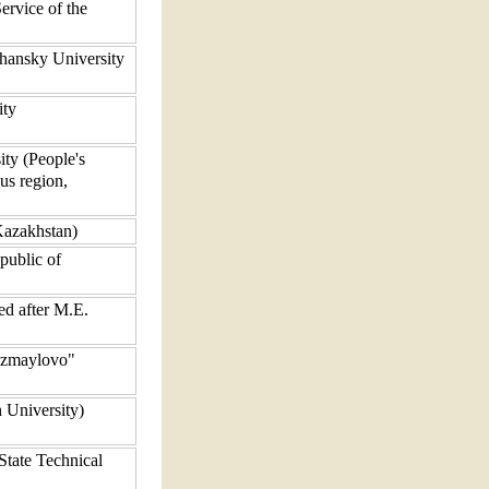
Service of the
hansky University
ity
ity (People's
us region,
Kazakhstan)
public of
ed after M.E.
"Izmaylovo"
 University)
tate Technical