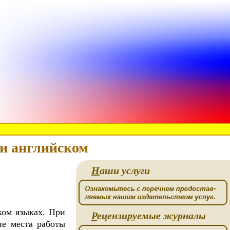
и английском
Н
аши услуги
ком языках. При
Р
ецензируемые журналы
ие места работы