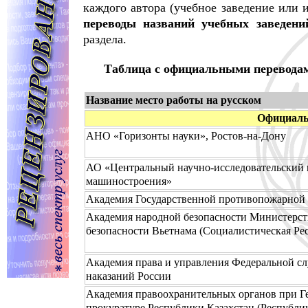
каждого автора (учебное заведение или и
переводы названий учебных заведени
раздела.
Таблица с официальными переводам
Название место работы на русском
Официаль
АНО «Горизонты науки», Ростов-на-Дону
АО «Центральный научно-исследовательский 
машиностроения»
Академия Государственной противопожарной
Академия народной безопасности Министерст
безопасности Вьетнама (Социалистическая Ре
Академия права и управления Федеральной с
наказаний России
Академия правоохранительных органов при Г
прокуратуре Республики Казахстан (Республи