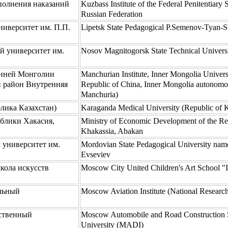
полнения наказаний
Kuzbass Institute of the Federal Penitentiary 
Russian Federation
иверситет им. П.П.
Lipetsk State Pedagogical P.Semenov-Tyan-S
й университет им.
Nosov Magnitogorsk State Technical Univers
енней Монголии
Manchurian Institute, Inner Mongolia Univers
й район Внутренняя
Republic of China, Inner Mongolia autonomo
Manchuria)
лика Казахстан)
Karaganda Medical University (Republic of 
блики Хакасия,
Ministry of Economic Development of the Re
Khakassia, Abakan
 университет им.
Mordovian State Pedagogical University nam
Evseviev
кола искусств
Moscow City United Children's Art School 
льный
Moscow Aviation Institute (National Research
ственный
Moscow Automobile and Road Construction S
University (MADI)