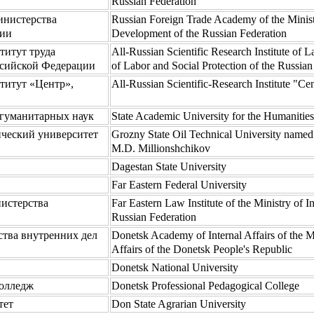
Russian Federation
инистерства
Russian Foreign Trade Academy of the Minis
ции
Development of the Russian Federation
титут труда
All-Russian Scientific Research Institute of L
ссийской Федерации
of Labor and Social Protection of the Russian
титут «Центр»,
All-Russian Scientific-Research Institute "C
 гуманитарных наук
State Academic University for the Humanities
ический университет
Grozny State Oil Technical University named
M.D. Millionshchikov
Dagestan State University
Far Eastern Federal University
истерства
Far Eastern Law Institute of the Ministry of In
Russian Federation
ства внутренних дел
Donetsk Academy of Internal Affairs of the Mi
Affairs of the Donetsk People's Republic
Donetsk National University
колледж
Donetsk Professional Pedagogical College
тет
Don State Agrarian University