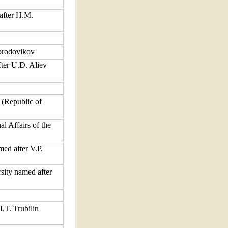
after H.M.
orodovikov
ter U.D. Aliev
 (Republic of
al Affairs of the
ed after V.P.
sity named after
.T. Trubilin