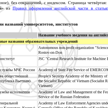
ное), без сокращений, с индексом. Страница четвёртая:
й
» из
Правил оформления английской части в статья
и названий университетов, институтов
Название учебного зведения на англий
ные названия образовательных учреждений
Autonomous non-profit organization "Scienc
Rostov-on-Don
институт
JSC "Central Research Institute for Machine 
 службы МЧС России
Academy of State Fire Service of EMERCOM
ва общественной
People's Security Academy of the Ministry of 
спублика Вьетнам)
the Socialist Republic of Vietnam (Socialist R
Vietnam)
лужбы исполнения
Academy of Law and Management of the Fede
Service of the Russian Federation
енеральной
Academy of Law Enforcement Agencies under
ка Казахстан, Косшы)
General's Office of the Republic of Kazakhst