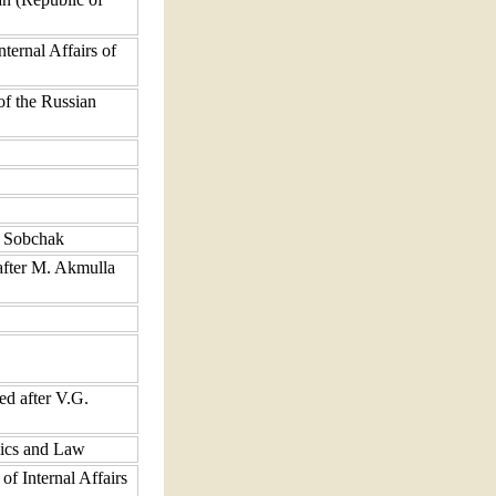
ernal Affairs of
of the Russian
y Sobchak
after M. Akmulla
ed after V.G.
mics and Law
of Internal Affairs