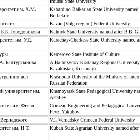
Irkutsk State University
рситет им. Х.М.
Kabardino-Balkarian State University named 
Berbekov
рситет
Kazan (Volga region) Federal University
Б.Б. Городовикова
Kalmyk State University named after B.B. G
ситет им. У.Д.
Karachay-Cherkess State University named af
туры
Kemerovo State Institute of Culture
 А. Байтурсынова
A.Baitursynov Kostanay Regional University
Kazakhstan, Kostanay)
утренних дел
Krasnodar University of the Ministry of Intern
Russian Federation
й университет им.
Krasnoyarsk State Pedagogical University nam
Astafiev
итет им. Февзи
Crimean Engineering and Pedagogical Univer
Fevzi Yakubov
 Вернадского
V.I. Vernadsky Crimean Federal University
итет им. И.Т.
Kuban State Agrarian University named after I