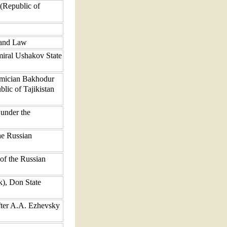
(Republic of
 and Law
miral Ushakov State
demician Bakhodur
lic of Tajikistan
 under the
he Russian
 of the Russian
k), Don State
after A.A. Ezhevsky