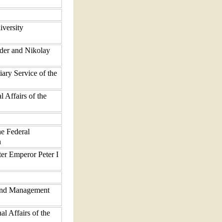
iversity
nder and Nikolay
iary Service of the
 Affairs of the
he Federal
n
er Emperor Peter I
 and Management
nal Affairs of the