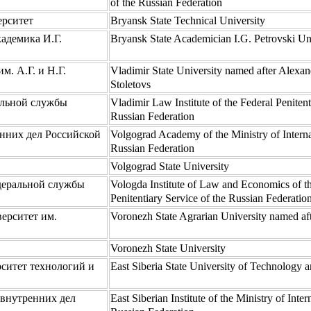
of the Russian Federation
ерситет
Bryansk State Technical University
адемика И.Г.
Bryansk State Academician I.G. Petrovski Un
. А.Г. и Н.Г.
Vladimir State University named after Alexa
Stoletovs
альной службы
Vladimir Law Institute of the Federal Penitent
Russian Federation
нних дел Российской
Volgograd Academy of the Ministry of Internal
Russian Federation
Volgograd State University
деральной службы
Vologda Institute of Law and Economics of t
Penitentiary Service of the Russian Federatio
ерситет им.
Voronezh State Agrarian University named aft
Voronezh State University
ситет технологий и
East Siberia State University of Technology
внутренних дел
East Siberian Institute of the Ministry of Inter