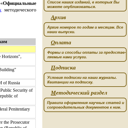
 «
Официальные
х
методического
А
рхив
ском
О
плата
e Horizons",
П
одписка
Building"
 of Russia
Public Security of
М
етодический раздел
epublic of
ral Penitentiary
 the Prosecutor
an (Republic of