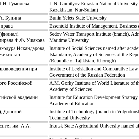
Л.Н. Гумилева
L.N. Gumilyov Eurasian National University 
Kazakhstan, Nur-Sultan)
А. Бунина
Bunin Yelets State University
 права
Essentuki Institute of Management, Business
(филиал),
Sedov Water Transport Institute (branch), Ad
мирала Ф.Ф. Ушакова
Maritime University
аходура Искандарова,
Institute of Social Sciences named after aca
джикистан
Iskandarov, Academy of Sciences of the Repub
(Republic of Tajikistan, Khorugh)
правоведения при
Institute of Legislation and Comparative Law
Government of the Russian Federation
ого Российской
A.M. Gorky Institute of World Literature of t
Academy of Sciences
ссийской академии
Institute for Education Development Strategy
Academy of Education
), Донской
Institute of Technology (branch in Volgodons
Technical University
итет им. А.А.
Irkutsk State Agricultural University named 