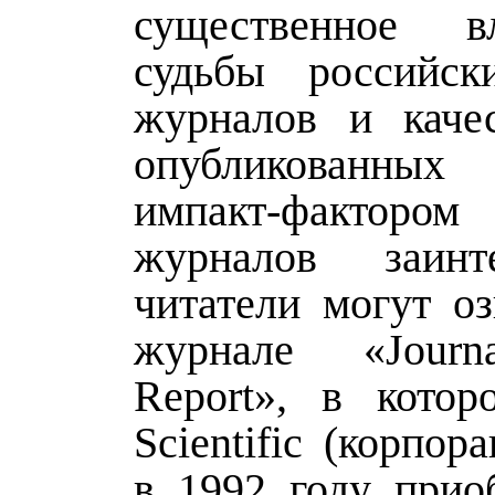
существенное 
судьбы российск
журналов и качес
опубликованны
импакт-факторо
журналов заинте
читатели могут оз
журнале «Journa
Report», в кото
Scientific (корпор
в 1992 году приоб