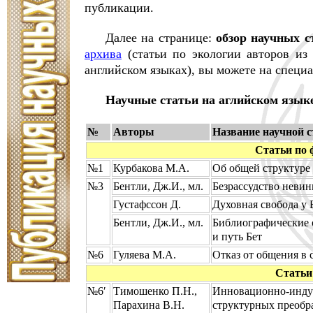
публикации.
Далее на странице:
обзор научных с
архива
(статьи по экологии авторов из
английском языках), вы можете на специ
Научные статьи на аглийском языке 
№
Авторы
Название научной с
Статьи по 
№1
Курбакова М.А.
Об общей структуре 
№3
Бентли, Дж.И., мл.
Безрассудство невин
Густафссон Д.
Духовная свобода у 
Бентли, Дж.И., мл.
Библиографические о
и путь Бет
№6
Гуляева М.А.
Отказ от общения в 
Статьи
№6′
Тимошенко П.Н.,
Инновационно-индус
Парахина В.Н.
структурных преоб