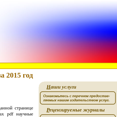
а 2015 год
Н
аши услуги
данной странице
Р
ецензируемые журналы
ах pdf научные