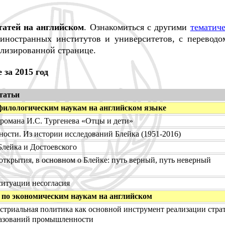
татей на английском
. Ознакомиться с другими
тематич
 иностранных институтов и университетов, с переводо
ализированной странице.
за 2015 год
татьи
филологическим наукам на английском языке
романа И.С. Тургенева «Отцы и дети»
ности. Из истории исследований Блейка (1951-2016)
Блейка и Достоевского
ткрытия, в основном о Блейке: путь верный, путь неверный
ситуации несогласия
 по экономическим наукам на английском
триальная политика как основной инструмент реализации стра
разований промышленности