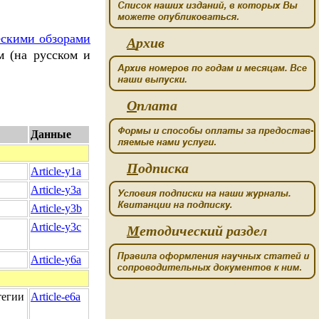
ескими обзорами
А
рхив
м (на русском и
О
плата
Данные
П
одписка
Article-y1a
Article-y3a
Article-y3b
Article-y3c
М
етодический раздел
Article-y6a
тегии
Article-e6a