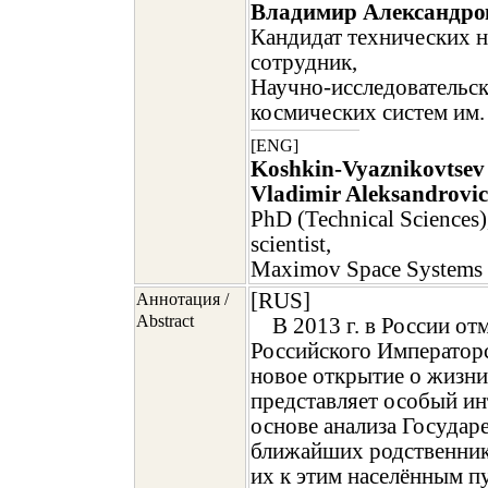
Владимир Александро
Кандидат технических 
сотрудник,
Научно-исследовательск
космических систем им.
[ENG]
Koshkin-Vyaznikovtsev
Vladimir Aleksandrovi
PhD (Technical Sciences),
scientist,
Maximov Space Systems R
[RUS]
Аннотация /
Abstract
В 2013 г. в России от
Российского Император
новое открытие о жизни
представляет особый инт
основе анализа Государ
ближайших родственник
их к этим населённым пу