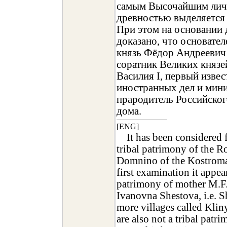
самым Высочайшим лич
древностью выделяется 
При этом на основании 
доказано, что основател
князь Фёдор Андреевич
соратник Великих князе
Василия I, первый изве
иностранных дел и мини
прародитель Российско
дома.
[ENG]
It has been considered f
tribal patrimony of the R
Domnino of the Kostroma 
first examination it appear
patrimony of mother M.F
Ivanovna Shestova, i.e. 
more villages called Kli
are also not a tribal patri