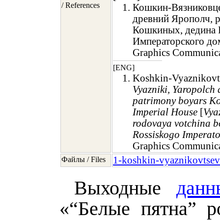
/ References
Кошкин-Вязниковце
древний Ярополч, р
Кошкиных, дедина 
Императорского дом
Graphics Communicat
[ENG]
Koshkin-Vyaznikovts
Vyazniki, Yaropolch a
patrimony boyars Ko
Imperial House
[
Vya
rodovaya votchina b
Rossiskogo Imperat
Graphics Communicat
1-koshkin-vyaznikovtsev
Файлы / Files
Выходные
данн
«“Белые пятна” р