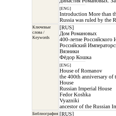
династия Романовых. З
[ENG]
Introduction More than t
Russia was ruled by th
[RUS]
Ключевые
слова /
Дом Романовых
Keywords
400-летие Российского 
Российский Императорс
Вязники
Фёдор Кошка
[ENG]
House of Romanov
the 400th anniversary of 
House
Russian Imperial House
Fedor Koshka
Vyazniki
ancestor of the Russian I
[RUS]
Библиография