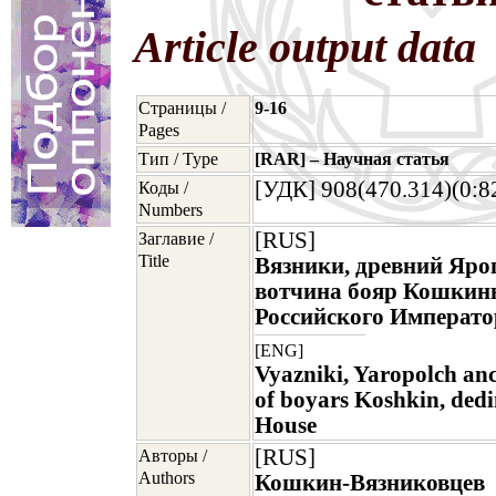
Article output data
Страницы /
9-16
Pages
Тип / Type
[RAR] – Научная статья
[УДК] 908(470.314)(0:8
Коды /
Numbers
[RUS]
Заглавие /
Title
Вязники, древний Яро
вотчина бояр Кошкины
Российского Императо
[ENG]
Vyazniki, Yaropolch anc
of boyars Koshkin, dedi
House
[RUS]
Авторы /
Authors
Кошкин-Вязниковцев