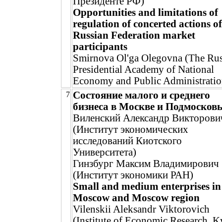
Президенте РФ)
Opportunities and limitations of
regulation of concerted actions of
Russian Federation market
participants
Smirnova Ol'ga Olegovna (The Rus
Presidential Academy of National
Economy and Public Administratio
Состояние малого и среднего
7
бизнеса в Москве и Подмосковь
Виленский Александр Викторови
(Институт экономических
исследований Киотского
Университета)
Гинзбург Максим Владимирович
(Институт экономики РАН)
Small and medium enterprises in
Moscow and Moscow region
Vilenskii Aleksandr Viktorovich
(Institute of Economic Research, K