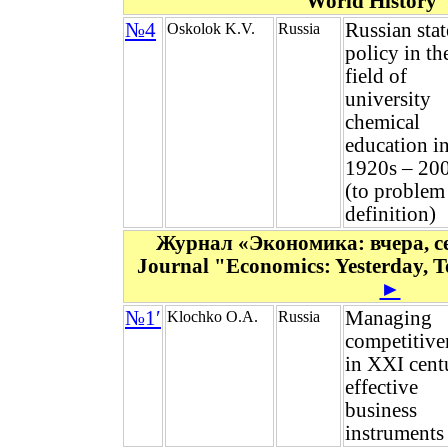
World History
№4
Russian stat
Oskolok K.V.
Russia
policy in th
field of
university
chemical
education i
1920s – 20
(to problem
definition)
Журнал «Экономика: вчера, се
Journal "Economics: Yesterday,
►
№1′
Managing
Klochko O.A.
Russia
competitive
in XXI cent
effective
business
instruments