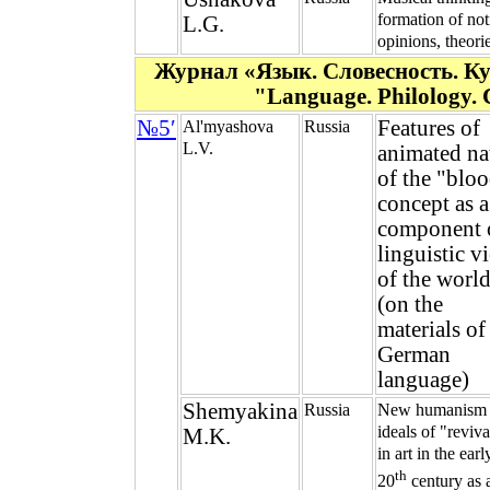
formation of not
L.G.
opinions, theori
Журнал «Язык. Словесность. К
"Language. Philology.
№5′
Features of
Al'myashova
Russia
L.V.
animated na
of the "blo
concept as a
component 
linguistic v
of the worl
(on the
materials of
German
language)
Shemyakina
Russia
New humanism
ideals of "reviv
M.K.
in art in the earl
th
20
century as 