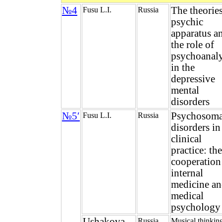
№4
The theories
Fusu L.I.
Russia
psychic
apparatus a
the role of
psychoanaly
in the
depressive
mental
disorders
№5′
Psychosoma
Fusu L.I.
Russia
disorders in
clinical
practice: the
cooperation
internal
medicine a
medical
psychology
Ushakova
Russia
Musical thinkin