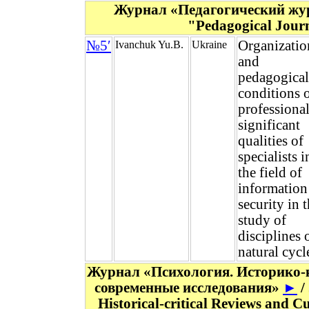
Журнал «Педагогический ж
"Pedagogical Jour
№5′
Organizatio
Ivanchuk Yu.B.
Ukraine
and
pedagogical
conditions 
professiona
significant
qualities of
specialists i
the field of
information
security in 
study of
disciplines 
natural cycl
Журнал «Психология. Историко-
современные исследования»
►
/
Historical-critical Reviews and 