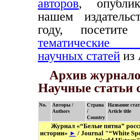
авторов
, опубли
нашем издательс
году, посетит
тематические
научных статей
из 
Архив журналов
Научные статьи 
No.
Авторы /
Страна
Название стат
Authors
/
Article title
Country
Журнал «“Белые пятна” росс
истории»
►
/ Journal "“White Spo