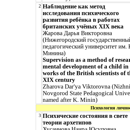
Наблюдение как метод
2
исследования психического
развития ребёнка в работах
британских учёных XIX века
Жарова Дарья Викторовна
(Нижегородский государственны
педагогический университет им. 
Минина)
Supervision as a method of resea
mental development of a child in
works of the British scientists of 
XIX century
Zharova Dar'ya Viktorovna (Nizhn
Novgorod State Pedagogical Unive
named after K. Minin)
Психология лично
Психические состояния в свете
3
теории архетипов
Хусаинова Наира Юсуповна