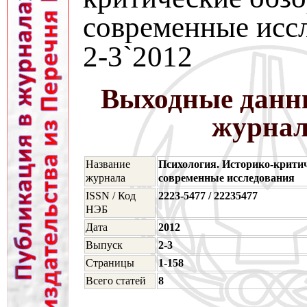
современные исс
2-3`2012
Выходные данн
журна
Название
Психология. Историко-критич
журнала
современные исследования
ISSN / Код
2223-5477 / 22235477
НЭБ
Дата
2012
Выпуск
2-3
Страницы
1-158
Всего статей
8