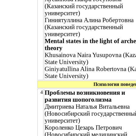
(Казанский государственный
университет)
Гиниятуллина Алина Робертовна
(Казанский государственный
университет)
Mental states in the light of arch
theory
Khusainova Naira Yusupovna (Kaz
State University)
Giniyatullina Alina Robertovna (K
State University)
Психология поведе
Проблемы возникновения и
4
развития шопоголизма
Дмитриева Наталья Витальевна
(Новосибирский государственны
университет)
Короленко Цезарь Петрович
(Новосибирский медицинский