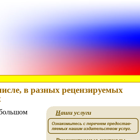
числе, в разных рецензируемых
х
 большом
Н
аши услуги