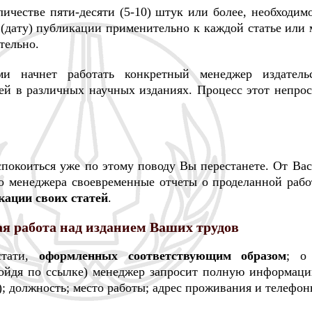
оличестве пяти-десяти (5-10) штук или более, необходим
 (дату) публикации применительно к каждой статье или 
тельно.
 начнет работать конкретный менеджер издательс
ей в различных научных изданиях. Процесс этот непро
еспокоиться уже по этому поводу Вы перестанете. От Ва
го менеджера своевременные отчеты о проделанной рабо
кации своих статей
.
я работа над изданием Ваших трудов
стати,
оформленных соответствующим образом
; 
ойдя по ссылке) менеджер запросит полную информаци
ь); должность; место работы; адрес проживания и телефон