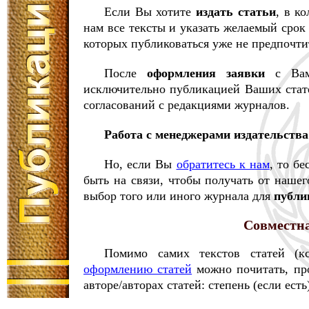
Если Вы хотите
издать статьи
, в к
нам все тексты и указать желаемый срок
которых публиковаться уже не предпочти
После
оформления заявки
с Вами
исключительно публикацией Ваших стат
согласований с редакциями журналов.
Работа с менеджерами издательства
Но, если Вы
обратитесь к нам
, то б
быть на связи, чтобы получать от наше
выбор того или иного журнала для
публи
Совместна
Помимо самих текстов статей (к
оформлению статей
можно почитать, пр
авторе/авторах статей: степень (если ест