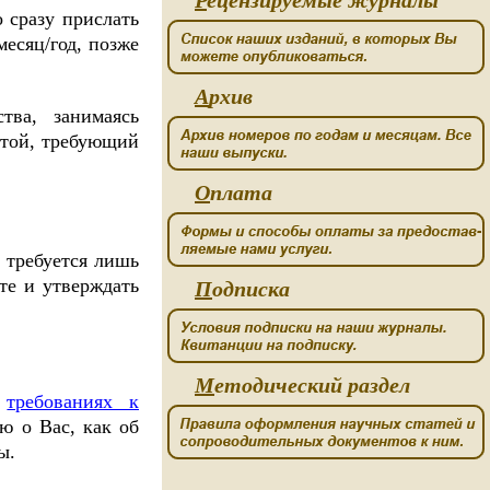
Р
ецензируемые журналы
о сразу прислать
месяц/год, позже
А
рхив
тва, занимаясь
стой, требующий
О
плата
с требуется лишь
те и утверждать
П
одписка
М
етодический раздел
о
требованиях к
ю о Вас, как об
ы.